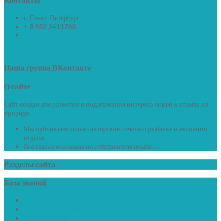
г. Санкт-Петербург
+ 8 952 2411768
dimas81@mail.ru
Написать нам
Наша
группа ВКонтакте
О
сайте
Сайт создан для развития и поддержания интереса людей к отдыху на
природе.
Мы публикуем только авторские отчеты о рыбалке и активном
отдыхе.
Все статьи основаны на собственном опыте.
Разделы
сайта
База
знаний
Виды рыб
Карта глубин водоемов
Способы ловли