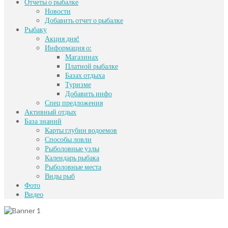
Отчеты о рыбалке
Новости
Добавить отчет о рыбалке
Рыбаку
Акция дня!
Информация о:
Магазинах
Платной рыбалке
Базах отдыха
Туризме
Добавить инфо
Спец предложения
Активный отдых
База знаний
Карты глубин водоемов
Способы ловли
Рыболовные узлы
Календарь рыбака
Рыболовные места
Виды рыб
Фото
Видео