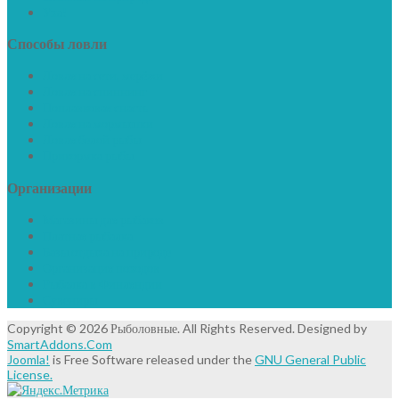
Уха!
Способы
ловли
Ловля на сети, мерёжи
Ловля на спиннинг
Поплавковая снасть
Ловля на мормышки
Ловля белой рыбы
Прикормка рыбы
Организации
Магазины для рыбаков
Платная рыбалка
Базы отдыха на природе
Организация походов
Рыбалка в Финляндии
Сувениры
Copyright © 2026 Рыболовные. All Rights Reserved. Designed by
SmartAddons.Com
Joomla!
is Free Software released under the
GNU General Public
License.