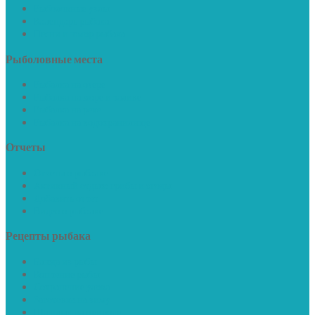
Рыболовные узлы
Календарь рыбака
Песни и юмор рыбака
Рыболовные
места
Рыбалка на озере
Рыбалка на море и заливе
Рыбалка на реке
Рыбалка на водохранилище
Отчеты
Отчеты о рыбалке
Активный отдых: грибы и ягоды
Добавить отчет
Видео о рыбалке
Рецепты
рыбака
Блюда из рыбы
Копчение рыбы
Сохранение улова
Заготовка на зиму
Шашлык на природе